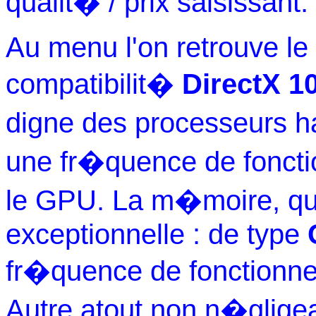
qualit� / prix saisissant.
Au menu l'on retrouve le
compatibilit�
DirectX
10
digne des processeurs 
une fr�quence de fonct
le GPU. La m�moire, qua
exceptionnelle : de type
fr�quence de fonctionn
Autre atout non n�gligea