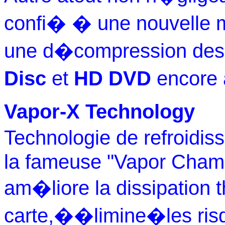
confi� � une nouvelle m
une d�compression des
Disc
et
HD DVD
encore
Vapor-X Technology
Technologie de refroidi
la fameuse "Vapor Chamb
am�liore la dissipation 
carte,��limine�les risq