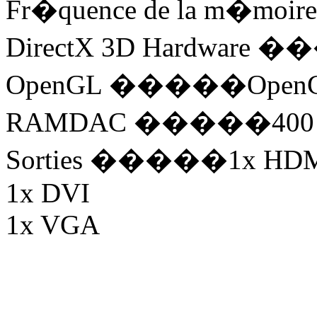
Fr�quence de la m�m
DirectX 3D Hardware �
OpenGL �����OpenGL
RAMDAC �����400
Sorties �����1x HD
1x DVI
1x VGA