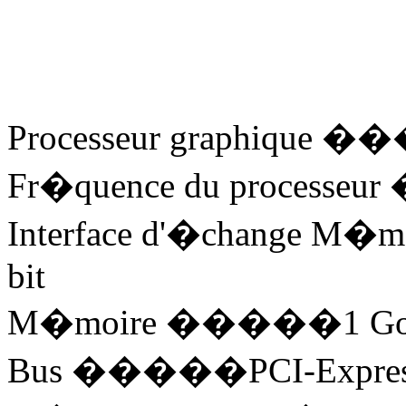
Processeur graphique 
Fr�quence du process
Interface d'�change M�
bit
M�moire �����1 Go
Bus �����PCI-Express