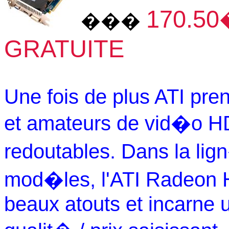
170.50
���
GRATUITE
Une fois de plus ATI prend
et amateurs de vid�o H
redoutables. Dans la l
mod�les, l'ATI Radeon 
beaux atouts et incarne 