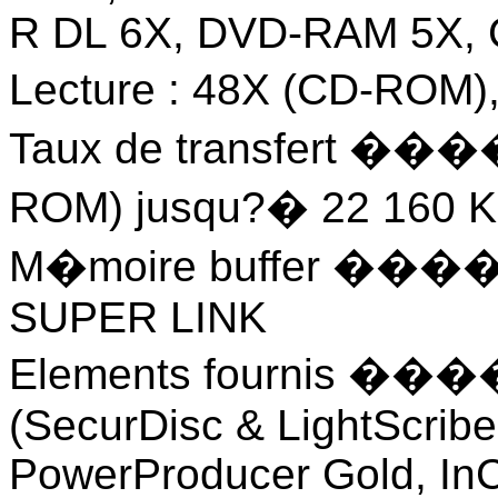
R DL 6X, DVD-RAM 5X,
Lecture : 48X (CD-ROM)
Taux de transfert ��
ROM) jusqu?� 22 160 
M�moire buffer �����
SUPER LINK
Elements fournis ���
(SecurDisc & LightScrib
PowerProducer Gold, In