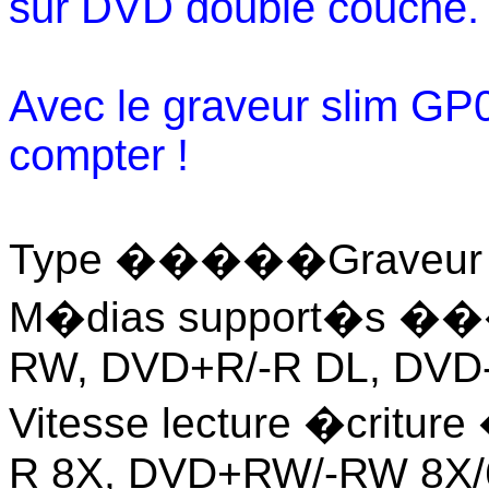
sur DVD double couche.
Avec le graveur slim G
compter !
Type �����Graveur d
M�dias support�s �
RW, DVD+R/-R DL, DV
Vitesse lecture �critu
R 8X, DVD+RW/-RW 8X/