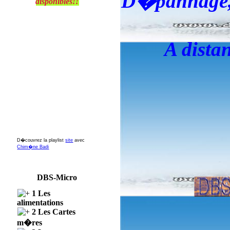
D�pannage, o
disponibles!!
A distan
D�couvrez la playlist
site
avec
Chim�ne Badi
DBS-Micro
1 Les
alimentations
2 Les Cartes
m�res