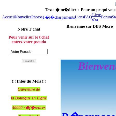
Texte � m�diter :
Pour un pc qui vou
Livre
Accueil
Nouvelles
Photos
Liens
FAQ
Forum
St
T�l�chargements
d'or
Bienvenue sur DBS-Micro
Notre T'chat
Pour venir sur le t'chat
entrez votre pseudo
Bienvenu
!!! Infos du Mois !!!
Ouverture de
la Boutique en Ligne
40000 r�f�rences