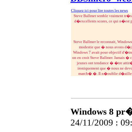
Vous 
Cliquez ici pour lire toutes les news
Steve Ballmer semble vraiment tr�s
d�excellents scores, ce qui n�est p
Vous n'avez plus qu'a a
Steve Ballmer le reconnait, Windows 
modestie que � nous avons d�j
Windows 7 avait pour objectif d'�tre
on en croit Steve Ballmer. Jamais 
Remise 
jeunes ont tendance � �tre attir�
ironiquement que � nous ne devon
To
march� �. Il n�oublie d�ailleur
Nous avons � votre dispo
Windows 8 pr�
24/11/2009 : 09