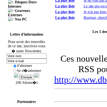
La play liste
Je ne vois pas 
Disques Durs
La play liste
Le site pro est 
Internes
Graveurs
La play liste
Je n'ai pas bien
Externes
La play liste
Bonjour, cherch
Nos PC
Les 5 de
Lettre d'information
Pour avoir des nouvelles
de ce site, inscrivez-vous
� notre Newsletter.
Ces nouvelle
S'abonner
RSS pou
Se d�sabonner
http://www.db
206 Abonn�s
Partenaires