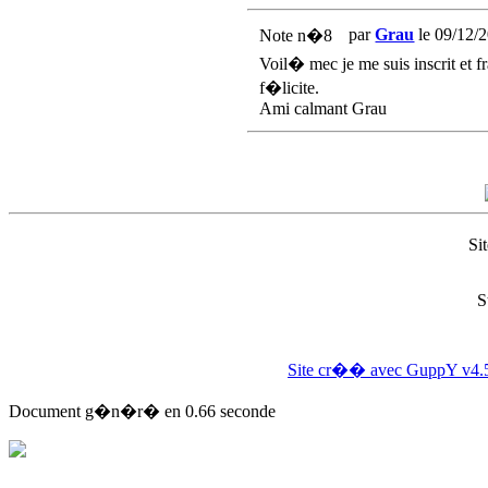
par
Grau
le 09/12/2
Note n�8
Voil� mec je me suis inscrit et f
f�licite.
Ami calmant Grau
Si
S
Site cr�� avec GuppY v4.
Document g�n�r� en 0.66 seconde