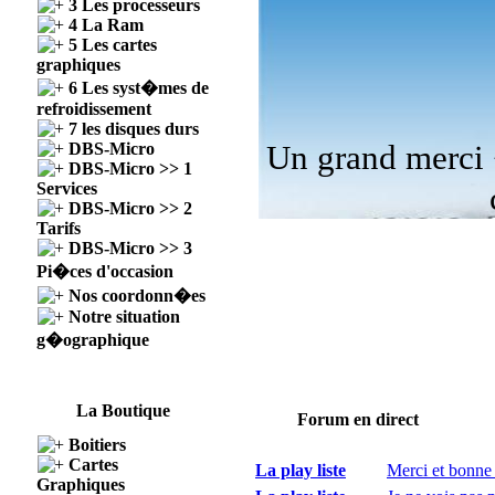
3 Les processeurs
4 La Ram
5 Les cartes
graphiques
6 Les syst�mes de
refroidissement
7 les disques durs
Un grand merci 
DBS-Micro
DBS-Micro >> 1
Services
DBS-Micro >> 2
Tarifs
DBS-Micro >> 3
Pi�ces d'occasion
Nos coordonn�es
Notre situation
g�ographique
La Boutique
Forum en direct
Boitiers
Cartes
La play liste
Merci et bonne 
Graphiques