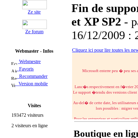
Fin de suppo
Ze site
et XP SP2
- 
16/12/2009 : 
Ze forum
Cliquez ici pour lire toutes les ne
Webmaster - Infos
Webmestre
Favoris
Microsoft enterre peu � peu ses 
Recommander
Version mobile
Lanc�s respectivement en f�vrier 200
Le support �tendu des versions client
Au-del� de cette date, les utilisateur
Visites
lors possibles : migrer v
193472 visiteurs
Pour les entreprises et particuliers ut
le Ser
2 visiteurs en ligne
sourc
Boutique en lig