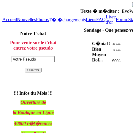
Texte � m�diter :
EvoWeb
Livre
Accueil
Nouvelles
Photos
Liens
FAQ
Forum
St
T�l�chargements
d'or
Sondage - Que pensez-v
Notre T'chat
Pour venir sur le t'chat
G�nial !
entrez votre pseudo
Bien
Moyen
Bof...
!!! Infos du Mois !!!
Ouverture de
la Boutique en Ligne
40000 r�f�rences