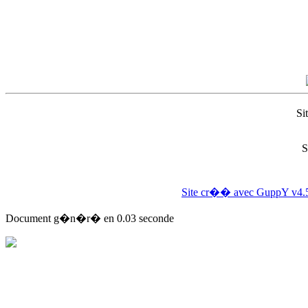
Si
S
Site cr�� avec GuppY v4.
Document g�n�r� en 0.03 seconde