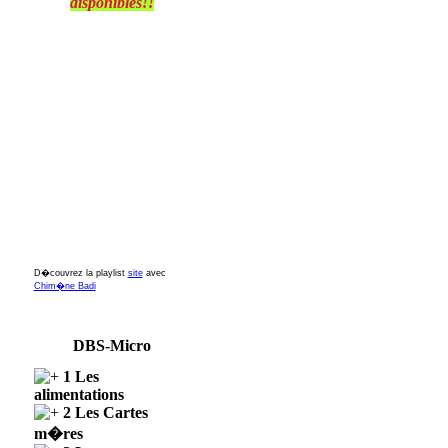
disponibles!!
D�couvrez la playlist
site
avec
Chim�ne Badi
DBS-Micro
1 Les
alimentations
2 Les Cartes
m�res