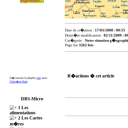
disponibles!!
Date de cr�ation :
17/03/2008 : 08:55
Derni�re modification :
02/11/2009 : 0
Cat�gorie :
Notre situation g�ograph
Page lue
3262 fois
R�actions � cet article
D�couvrez la playlist
site
avec
Chim�ne Badi
DBS-Micro
1 Les
alimentations
2 Les Cartes
m�res