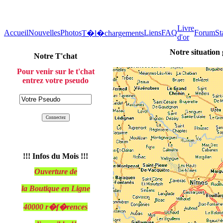
Livre
Accueil
Nouvelles
Photos
Liens
FAQ
Forum
St
T�l�chargements
d'or
Notre situatio
Notre T'chat
Pour venir sur le t'chat
entrez votre pseudo
!!! Infos du Mois !!!
Ouverture de
la Boutique en Ligne
40000 r�f�rences