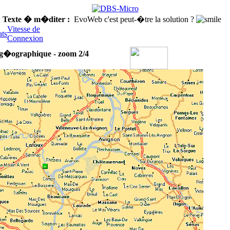
Texte � m�diter :
EvoWeb c'est peut-�tre la solution ?
Vitesse de
ats
Connexion
n g�ographique - zoom 2/4