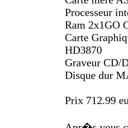
Processeur in
Ram 2x1GO 
Carte Graphi
HD3870
Graveur CD/
Disque dur 
Prix 712.99 e
Apr�s vous ch