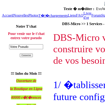
Texte � m�diter :
EvoWeb
Livre
Accueil
Nouvelles
Photos
Liens
FAQ
Forum
St
T�l�chargements
d'or
DBS-Micro >> 1 Services 
Notre T'chat
Pour venir sur le t'chat
DBS-Micro v
entrez votre pseudo
construire vo
de vos besoi
!!! Infos du Mois !!!
Ouverture de
1/ �tablisse
la Boutique en Ligne
future config
40000 r�f�rences