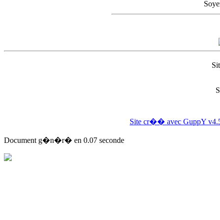
Soyez
Si
S
Site cr�� avec GuppY v4.
Document g�n�r� en 0.07 seconde