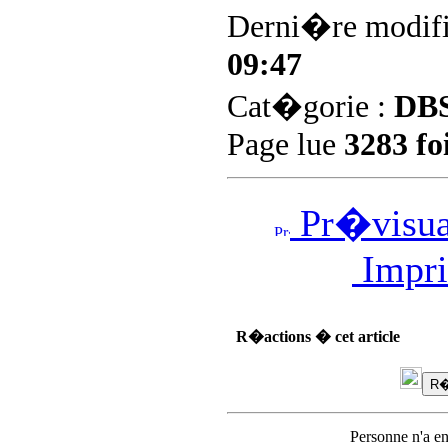
Derni�re modifi
09:47
Cat�gorie :
DBS
Page lue
3283 fo
Pr�visual
Impri
R�actions � cet article
Personne n'a e