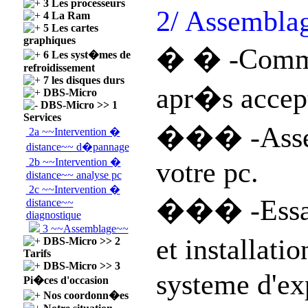
3 Les processeurs
2/ Assemblag
4 La Ram
5 Les cartes
graphiques
� � -Comma
6 Les syst�mes de
refroidissement
7 les disques durs
apr�s accept
DBS-Micro
DBS-Micro >> 1
Services
��� -Assem
2a ~~Intervention �
distance~~ d�pannage
2b ~~Intervention �
votre pc.
distance~~ analyse pc
2c ~~Intervention �
��� -Essai
distance~~
diagnostique
3 ~~Assemblage~~
et installati
DBS-Micro >> 2
Tarifs
DBS-Micro >> 3
systeme d'ex
Pi�ces d'occasion
Nos coordonn�es