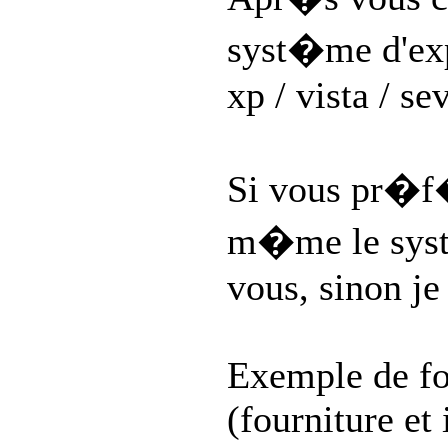
syst�me d'exp
xp / vista / se
Si vous pr�f�
m�me le sys
vous, sinon je
Exemple de fo
(fourniture et 