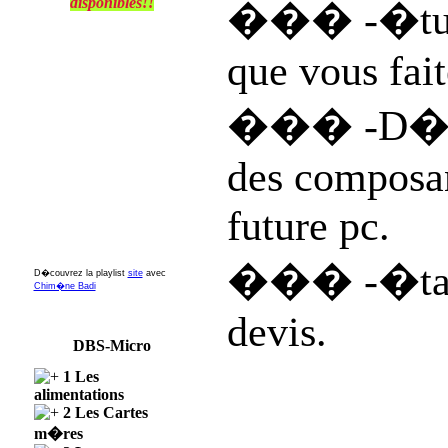
disponibles!!
��� -�tude
que vous fait
��� -D�fini
des composan
future pc.
��� -�tabl
D�couvrez la playlist
site
avec
Chim�ne Badi
devis.
DBS-Micro
1 Les
alimentations
2 Les Cartes
m�res