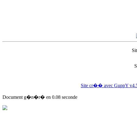
Si
S
Site cr�� avec GuppY v4.
Document g�n�r� en 0.08 seconde