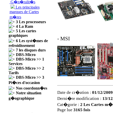
G�n�ralit�s
Les principales
marques de Cartes
m�res
3 Les processeurs
4 La Ram
5 Les cartes
graphiques
- MSI
6 Les syst�mes de
refroidissement
7 les disques durs
DBS-Micro
DBS-Micro >> 1
Services
DBS-Micro >> 2
Tarifs
DBS-Micro >> 3
Pi�ces d'occasion
Nos coordonn�es
Date de cr�ation :
01/12/2009
Notre situation
Derni�re modification :
13/12
g�ographique
Cat�gorie :
2 Les Cartes m�
Page lue
3165 fois