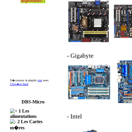
disponibles!!
- Gigabyte
D�couvrez la playlist
site
avec
Chim�ne Badi
DBS-Micro
1 Les
- Intel
alimentations
2 Les Cartes
m�res