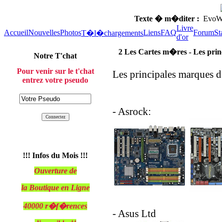
Texte � m�diter :
EvoWeb
Livre
Accueil
Nouvelles
Photos
Liens
FAQ
Forum
St
T�l�chargements
d'or
2 Les Cartes m�res - Les pri
Notre T'chat
Pour venir sur le t'chat
Les principales marques 
entrez votre pseudo
- Asrock:
!!! Infos du Mois !!!
Ouverture de
la Boutique en Ligne
40000 r�f�rences
- Asus Ltd