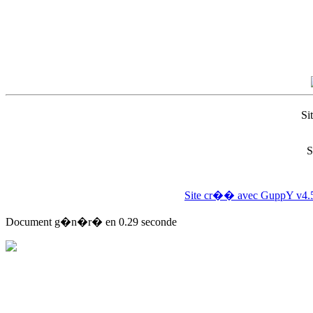
Si
S
Site cr�� avec GuppY v4.
Document g�n�r� en 0.29 seconde