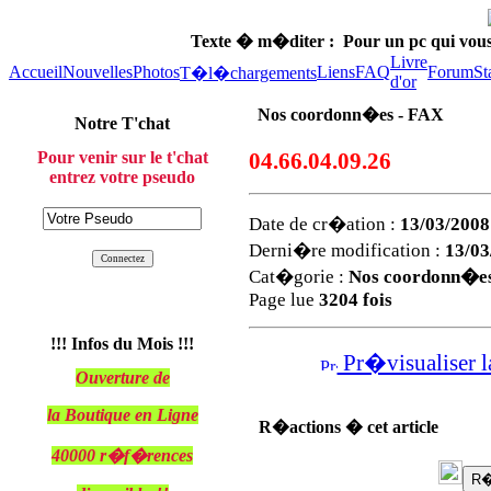
Texte � m�diter :
Pour un pc qui vou
Livre
Accueil
Nouvelles
Photos
Liens
FAQ
Forum
St
T�l�chargements
d'or
Nos coordonn�es - FAX
Notre T'chat
Pour venir sur le t'chat
04.66.04.09.26
entrez votre pseudo
Date de cr�ation :
13/03/2008
Derni�re modification :
13/03
Cat�gorie :
Nos coordonn�e
Page lue
3204 fois
!!! Infos du Mois !!!
Pr�visualiser l
Ouverture de
la Boutique en Ligne
R�actions � cet article
40000 r�f�rences