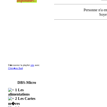
disponibles!!
Personne n'a e
Soyez
D�couvrez la playlist
site
avec
Chim�ne Badi
DBS-Micro
1 Les
alimentations
2 Les Cartes
m�res